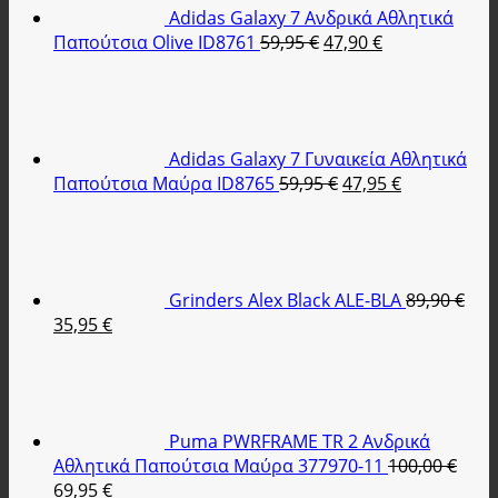
Adidas Galaxy 7 Ανδρικά Αθλητικά
Original
Η
Παπούτσια Olive ID8761
59,95
€
47,90
€
price
τρέχουσα
was:
τιμή
59,95 €.
είναι:
47,90 €.
Adidas Galaxy 7 Γυναικεία Αθλητικά
Original
Η
Παπούτσια Μαύρα ID8765
59,95
€
47,95
€
price
τρέχουσα
was:
τιμή
59,95 €.
είναι:
47,95 €.
Grinders Alex Black ALE-BLA
89,90
€
Original
Η
35,95
€
price
τρέχουσα
was:
τιμή
89,90 €.
είναι:
35,95 €.
Puma PWRFRAME TR 2 Ανδρικά
Αθλητικά Παπούτσια Μαύρα 377970-11
100,00
€
Original
Η
69,95
€