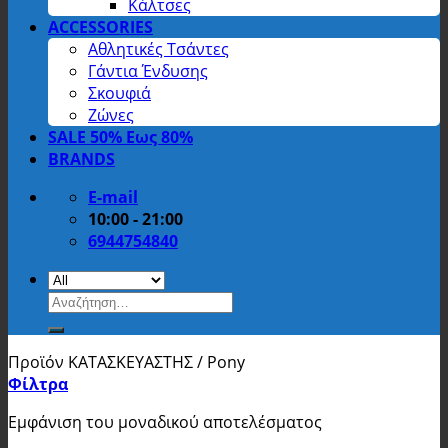
Κάλτσες
ACCESSORIES
Αθλητικές Τσάντες
Γάντια Ένδυσης
Σκουφιά
Ζώνες
SALE 50% Εως 80%
BRANDS
E-mail
10:00 - 21:00
6944754840
Αναζήτηση
για:
Προϊόν ΚΑΤΑΣΚΕΥΑΣΤΗΣ
/
Pony
Φίλτρα
Εμφάνιση του μοναδικού αποτελέσματος