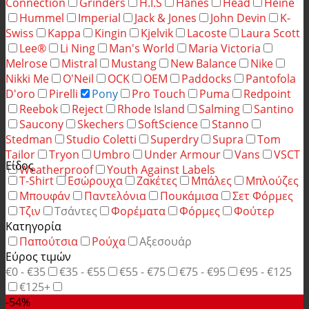
Connection
Grinders
H.I.S
Hanes
Head
Heine
Hummel
Imperial
Jack & Jones
John Devin
K-
Swiss
Kappa
Kingin
Kjelvik
Lacoste
Laura Scott
Lee®
Li Ning
Man's World
Maria Victoria
Melrose
Mistral
Mustang
New Balance
Nike
Nikki Me
O'Neil
OCK
OEM
Paddocks
Pantofola
D'oro
Pirelli
Pony
Pro Touch
Puma
Redpoint
Reebok
Reject
Rhode Island
Salming
Santino
Saucony
Skechers
SoftScience
Stanno
Stedman
Studio Coletti
Superdry
Supra
Tom
Tailor
Tryon
Umbro
Under Armour
Vans
VSCT
Είδος
Weatherproof
Youth Against Labels
T-Shirt
Εσώρουχα
Ζακέτες
Μπάλες
Μπλούζες
Μπουφάν
Παντελόνια
Πουκάμισα
Σετ Φόρμες
Τζιν
Τσάντες
Φορέματα
Φόρμες
Φούτερ
Κατηγορία
Παπούτσια
Ρούχα
Αξεσουάρ
Εύρος τιμών
€0 - €35
€35 - €55
€55 - €75
€75 - €95
€95 - €125
€125+
-54%