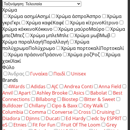
Χρώμα
Χρώμα ασημί
Ασημί
Χρώμα άσπρο
Άσπρο
Χρώμα
γκρι
Γκρι
Χρώμα καφέ
Καφέ
Χρώμα κίτρινο
Κίτρινο
Χρώμα κόκκινο
Κόκκινο
Χρώμα μαύρο
Μαύρο
Χρώμα
μπεζ
Μπεζ
Χρώμα μπλε
Μπλε
Χρώμα μωβ
Μωβ
Χρώμα παραλλαγή
Παραλλαγή
Χρώμα
πολύχρωμο
Πολύχρωμο
Χρώμα πορτοκαλί
Πορτοκαλί
Χρώμα πράσινο
Πράσινο
Χρώμα ροζ
Ροζ
Χρώμα
χακί
Χακί
Φύλο
Άνδρας
Γυναίκα
Παιδί
Unisex
Brands
4Wards
Adidas
AjC
Andrea Conti
Anna Field
Anvil
Apart
Ashley Brooke
Asics
Babolat
Best
Connections
Billabong
Biostep
Bitter & Sweet
Bulldozer
Chillany
Cipo & Baxx
City Walk
Columbia
Comma
Converse
Cross
Cruising
Diadora
Djinns
Ducati
Ed Hardy
edc by ESPRIT
eS
Etnies
Fit For Fun
Fruit Of The Loom
Grey