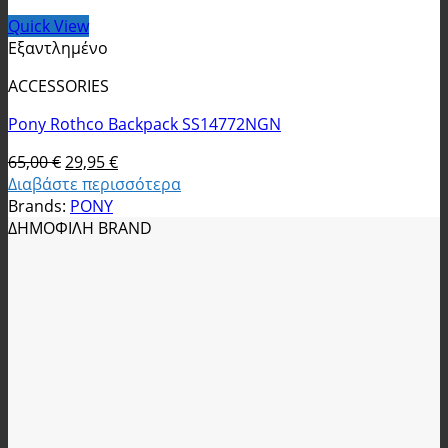
Quick View
Εξαντλημένο
ACCESSORIES
Pony Rothco Backpack SS14772NGN
Original
Η
65,00
€
29,95
€
price
τρέχουσα
Διαβάστε περισσότερα
was:
τιμή
Brands:
PONY
65,00 €.
είναι:
ΔΗΜΟΦΙΛΗ BRAND
29,95 €.