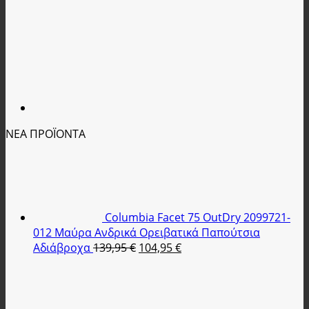
ΝΕΑ ΠΡΟΪΟΝΤΑ
Columbia Facet 75 OutDry 2099721-
012 Μαύρα Ανδρικά Ορειβατικά Παπούτσια
Original
Η
Αδιάβροχα
139,95
€
104,95
€
price
τρέχουσα
was:
τιμή
139,95 €.
είναι:
104,95 €.