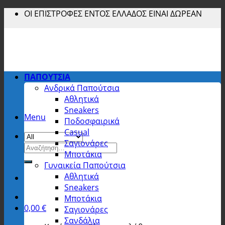
Skip
ΟΙ ΕΠΙΣΤΡΟΦΕΣ ΕΝΤΟΣ ΕΛΛΑΔΟΣ ΕΙΝΑΙ ΔΩΡΕΑΝ
to
content
ΠΑΠΟΥΤΣΙΑ
Ανδρικά Παπούτσια
Αθλητικά
Sneakers
Menu
Ποδοσφαιρικά
Casual
Σαγιονάρες
Αναζήτηση
Μποτάκια
για:
Γυναικεία Παπούτσια
Αθλητικά
Sneakers
Μποτάκια
0,00
€
Σαγιονάρες
Σανδάλια