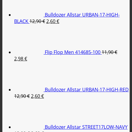
11,90 €.
είναι:
2,98 €.
Bulldozer Allstar URBAN-17-HIGH-
Original
Η
BLACK
12,90
€
2,60
€
price
τρέχουσα
was:
τιμή
12,90 €.
είναι:
2,60 €.
Flip Flop Men 414685-100
11,90
€
Original
Η
2,98
€
price
τρέχουσα
was:
τιμή
11,90 €.
είναι:
2,98 €.
Bulldozer Allstar URBAN-17-HIGH-RED
Original
Η
12,90
€
2,60
€
price
τρέχουσα
was:
τιμή
12,90 €.
είναι:
2,60 €.
Bulldozer Allstar STREET17LOW-NAVY