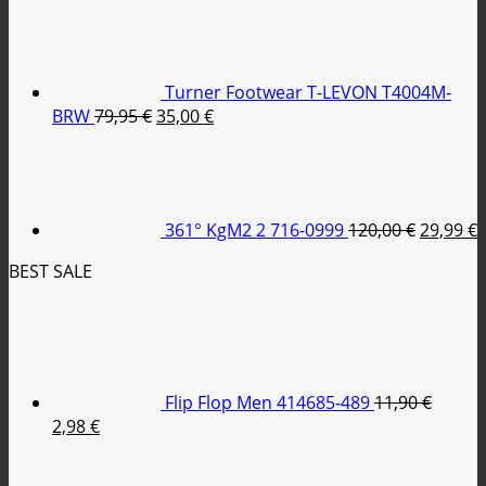
price
τρέχουσα
was:
τιμή
79,95 €.
είναι:
35,00 €.
Turner Footwear T-LEVON T4004M-
Original
Η
BRW
79,95
€
35,00
€
price
τρέχουσα
Original
was:
τιμή
price
79,95 €.
είναι:
was:
τ
35,00 €.
120,00 €
ε
361° KgM2 2 716-0999
120,00
€
29,99
€
2
BEST SALE
Flip Flop Men 414685-489
11,90
€
Original
Η
2,98
€
price
τρέχουσα
was:
τιμή