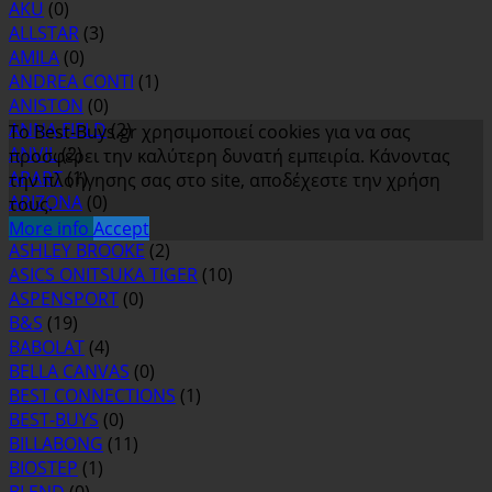
AKU
(0)
ALLSTAR
(3)
AMILA
(0)
ANDREA CONTI
(1)
ANISTON
(0)
ANNA FIELD
(2)
Το Best-Buys.gr χρησιμοποιεί cookies για να σας
ANVIL
(2)
προσφέρει την καλύτερη δυνατή εμπειρία. Κάνοντας
APART
(1)
την πλοήγησης σας στο site, αποδέχεστε την χρήση
ARIZONA
(0)
τους.
ASH
(0)
More info
Accept
ASHLEY BROOKE
(2)
ASICS ONITSUKA TIGER
(10)
ASPENSPORT
(0)
B&S
(19)
BABOLAT
(4)
BELLA CANVAS
(0)
BEST CONNECTIONS
(1)
BEST-BUYS
(0)
BILLABONG
(11)
BIOSTEP
(1)