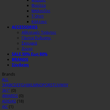
Φόρμες
Φούτερ
Μπλούζες
T-Shirt
Κάλτσες
ACCESSORIES
Αθλητικές Τσάντες
Γάντια Ένδυσης
Σκουφιά
Ζώνες
SALE 50% Εως 80%
BRANDS
Σύνδεση
Brands
ALL
3
4
A
B
C
D
E
F
G
H
I
J
K
L
M
N
O
P
Q
R
S
T
U
V
W
X
Y
361°
(0)
4WARDS
(0)
ADIDAS
(18)
AjC
(1)