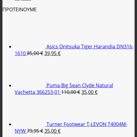
price
τρέχουσα
ΠΡΟΤΕΙΝΟΥΜΕ
was:
τιμή
100,00 €.
είναι:
69,95 €.
Asics Onitsuka Tiger Harandia DN316-
Original
Η
1610
85,00
€
39,95
€
price
τρέχουσα
was:
τιμή
85,00 €.
είναι:
39,95 €.
Puma Big Sean Clyde Natural
Original
Η
Vachetta 366253-01
110,00
€
35,00
€
price
τρέχουσα
was:
τιμή
110,00 €.
είναι:
35,00 €.
Turner Footwear T-LEVON T4004M-
Original
Η
NYW
79,95
€
35,00
€