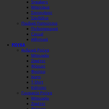
Sneakers
Μποτάκια
Σαγιονάρες
Σανδάλια
Παιδικά Παπούτσια
Ποδοσφαιρικά
Casual
Αθλητικά
ΡΟΥΧΑ
Ανδρικά Ρούχα
Μπουφάν
Ζακέτες
Φόρμες
Φούτερ
Jeans
T-Shirt
Κάλτσες
Γυναικεία Ρούχα
Μπουφάν
Ζακέτες