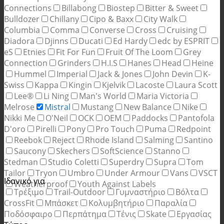
Connections
Billabong
Biostep
Bitter & Sweet
Bulldozer
Chillany
Cipo & Baxx
City Walk
Columbia
Comma
Converse
Cross
Cruising
Diadora
Djinns
Ducati
Ed Hardy
edc by ESPRIT
eS
Etnies
Fit For Fun
Fruit Of The Loom
Grey
Connection
Grinders
H.I.S
Hanes
Head
Heine
Hummel
Imperial
Jack & Jones
John Devin
K-
Swiss
Kappa
Kingin
Kjelvik
Lacoste
Laura Scott
Lee®
Li Ning
Man's World
Maria Victoria
Melrose
Mistral
Mustang
New Balance
Nike
Nikki Me
O'Neil
OCK
OEM
Paddocks
Pantofola
D'oro
Pirelli
Pony
Pro Touch
Puma
Redpoint
Reebok
Reject
Rhode Island
Salming
Santino
Saucony
Skechers
SoftScience
Stanno
Stedman
Studio Coletti
Superdry
Supra
Tom
Tailor
Tryon
Umbro
Under Armour
Vans
VSCT
Ιδανικό για
Weatherproof
Youth Against Labels
Τρέξιμο
Trail-Outdoor
Γυμναστήριο
Βόλτα
CrossFit
Μπάσκετ
Κολυμβητήριο
Παραλία
Ποδόσφαιρο
Περπάτημα
Τένις
Skate
Εργασίας