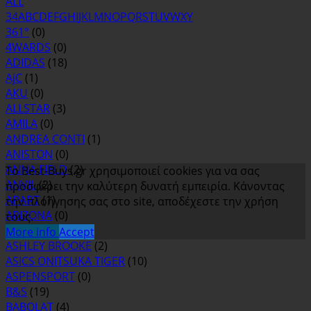
ALL
3
4
A
B
C
D
E
F
G
H
I
J
K
L
M
N
O
P
Q
R
S
T
U
V
W
X
Y
361°
(0)
4WARDS
(0)
ADIDAS
(18)
AjC
(1)
AKU
(0)
ALLSTAR
(3)
AMILA
(0)
ANDREA CONTI
(1)
ANISTON
(0)
ANNA FIELD
(2)
Το Best-Buys.gr χρησιμοποιεί cookies για να σας
ANVIL
(2)
προσφέρει την καλύτερη δυνατή εμπειρία. Κάνοντας
APART
(1)
την πλοήγησης σας στο site, αποδέχεστε την χρήση
ARIZONA
(0)
τους.
ASH
(0)
More info
Accept
ASHLEY BROOKE
(2)
ASICS ONITSUKA TIGER
(10)
ASPENSPORT
(0)
B&S
(19)
BABOLAT
(4)