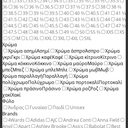
32.5
33
33.5
34
34.5
35
35 ⅓
35 ⅔
35.5
36
36 ⅓
36 ⅔
36.5
37
37 ⅓
37.5
38
38 ⅔
38.5
39
39 ⅓
39.5
40
40 ⅔
40.5
41
41 ⅓
41.5
42
42 ⅔
42.5
43
43 ⅓
43.5
44
44 ⅔
44.5
45
45 ⅓
45.5
46
46 ⅔
46.5
47
47 ⅓
47.5
48
48 ⅔
48.5
49 ⅓
50
55 ⅔
XXS
XS
S
M
L
XL
XXL
3XL
4XL
5XL
Χρώμα
Χρώμα ασημί
Ασημί
Χρώμα άσπρο
Άσπρο
Χρώμα
γκρι
Γκρι
Χρώμα καφέ
Καφέ
Χρώμα κίτρινο
Κίτρινο
Χρώμα κόκκινο
Κόκκινο
Χρώμα μαύρο
Μαύρο
Χρώμα
μπεζ
Μπεζ
Χρώμα μπλε
Μπλε
Χρώμα μωβ
Μωβ
Χρώμα παραλλαγή
Παραλλαγή
Χρώμα
πολύχρωμο
Πολύχρωμο
Χρώμα πορτοκαλί
Πορτοκαλί
Χρώμα πράσινο
Πράσινο
Χρώμα ροζ
Ροζ
Χρώμα
χακί
Χακί
Φύλο
Άνδρας
Γυναίκα
Παιδί
Unisex
Brands
4Wards
Adidas
AjC
Andrea Conti
Anna Field
Anvil
Apart
Ashley Brooke
Asics
Babolat
Best