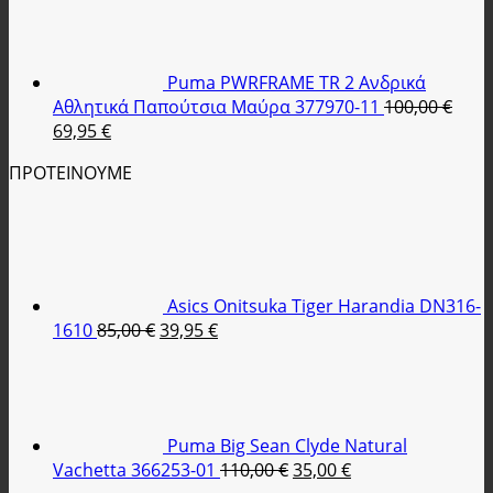
was:
τιμή
89,90 €.
είναι:
35,95 €.
Puma PWRFRAME TR 2 Ανδρικά
Αθλητικά Παπούτσια Μαύρα 377970-11
100,00
€
Original
Η
69,95
€
price
τρέχουσα
ΠΡΟΤΕΙΝΟΥΜΕ
was:
τιμή
100,00 €.
είναι:
69,95 €.
Asics Onitsuka Tiger Harandia DN316-
Original
Η
1610
85,00
€
39,95
€
price
τρέχουσα
was:
τιμή
85,00 €.
είναι:
39,95 €.
Puma Big Sean Clyde Natural
Original
Η
Vachetta 366253-01
110,00
€
35,00
€