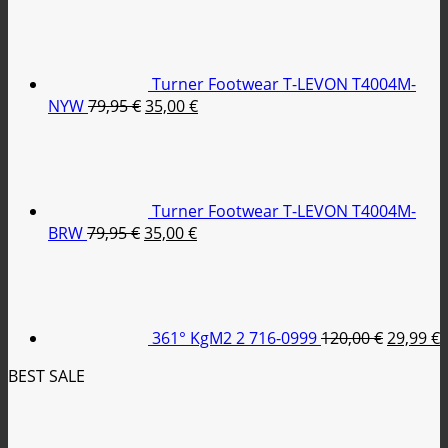
price
τρέχουσα
was:
τιμή
110,00 €.
είναι:
35,00 €.
Turner Footwear T-LEVON T4004M-
Original
Η
NYW
79,95
€
35,00
€
price
τρέχουσα
was:
τιμή
79,95 €.
είναι:
35,00 €.
Turner Footwear T-LEVON T4004M-
Original
Η
BRW
79,95
€
35,00
€
price
τρέχουσα
Original
was:
τιμή
price
79,95 €.
είναι:
was:
τ
35,00 €.
120,00 €
ε
361° KgM2 2 716-0999
120,00
€
29,99
€
2
BEST SALE