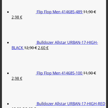
Flip Flop Men 414685-489
11,90
€
Original
Η
2,98
€
price
τρέχουσα
was:
τιμή
11,90 €.
είναι:
2,98 €.
Bulldozer Allstar URBAN-17-HIGH-
Original
Η
BLACK
12,90
€
2,60
€
price
τρέχουσα
was:
τιμή
12,90 €.
είναι:
2,60 €.
Flip Flop Men 414685-100
11,90
€
Original
Η
2,98
€
price
τρέχουσα
was:
τιμή
11,90 €.
είναι:
2,98 €.
Bulldozer Allstar URBAN-17-HIGH-RED