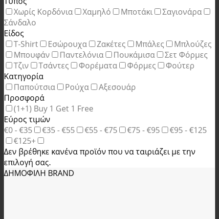
Τύπος
Χωρίς Κορδόνια
Χαμηλό
Μποτάκι
Σαγιονάρα
Σάνδαλο
Είδος
T-Shirt
Εσώρουχα
Ζακέτες
Μπάλες
Μπλούζες
Μπουφάν
Παντελόνια
Πουκάμισα
Σετ Φόρμες
Τζιν
Τσάντες
Φορέματα
Φόρμες
Φούτερ
Κατηγορία
Παπούτσια
Ρούχα
Αξεσουάρ
Προσφορά
(1+1) Buy 1 Get 1 Free
Εύρος τιμών
€0 - €35
€35 - €55
€55 - €75
€75 - €95
€95 - €125
€125+
Δεν βρέθηκε κανένα προϊόν που να ταιριάζει με την
επιλογή σας.
ΔΗΜΟΦΙΛΗ BRAND