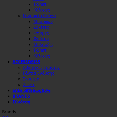
T-Shirt
Κάλτσες
Γυναικεία Ρούχα
Μπουφάν
Ζακέτες
Φόρμες
Φούτερ
Μπλούζες
T-Shirt
Κάλτσες
ACCESSORIES
Αθλητικές Τσάντες
Γάντια Ένδυσης
Σκουφιά
Ζώνες
SALE 50% Εως 80%
BRANDS
Σύνδεση
Brands