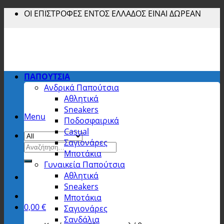
Skip
ΟΙ ΕΠΙΣΤΡΟΦΕΣ ΕΝΤΟΣ ΕΛΛΑΔΟΣ ΕΙΝΑΙ ΔΩΡΕΑΝ
to
content
ΠΑΠΟΥΤΣΙΑ
Ανδρικά Παπούτσια
Αθλητικά
Sneakers
Menu
Ποδοσφαιρικά
Casual
Σαγιονάρες
Αναζήτηση
Μποτάκια
για:
Γυναικεία Παπούτσια
Αθλητικά
Sneakers
Μποτάκια
0,00
€
Σαγιονάρες
Σανδάλια