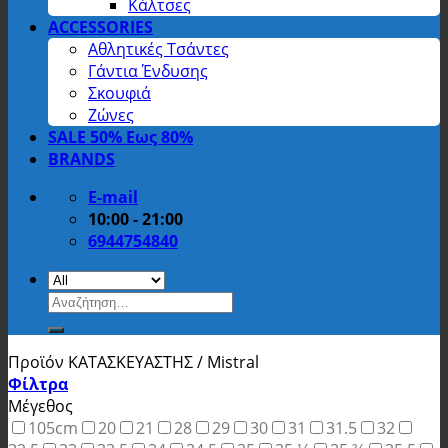
Κάλτσες
ACCESSORIES
Αθλητικές Τσάντες
Γάντια Ένδυσης
Σκουφιά
Ζώνες
SALE 50% Εως 80%
BRANDS
E-mail
10:00 - 21:00
6944754840
Αναζήτηση
για:
Προϊόν ΚΑΤΑΣΚΕΥΑΣΤΗΣ
/
Mistral
Φίλτρα
Μέγεθος
105cm
20
21
28
29
30
31
31.5
32