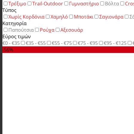
Τρέξιμο
Trail-Outdoor
Γυμναστήριο
Βόλτα
Cro
Τύπος
Χωρίς Κορδόνια
Χαμηλό
Μποτάκι
Σαγιονάρα
Σ
Κατηγορία
Παπούτσια
Ρούχα
Αξεσουάρ
Εύρος τιμών
€0 - €35
€35 - €55
€55 - €75
€75 - €95
€95 - €125
-56%