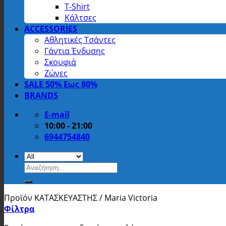
T-Shirt
Κάλτσες
ACCESSORIES
Αθλητικές Τσάντες
Γάντια Ένδυσης
Σκουφιά
Ζώνες
SALE 50% Εως 80%
BRANDS
E-mail
10:00 - 21:00
6944754840
Αναζήτηση
για:
Προϊόν ΚΑΤΑΣΚΕΥΑΣΤΗΣ
/
Maria Victoria
Φίλτρα