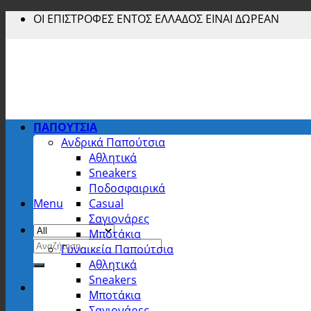
Skip
ΟΙ ΕΠΙΣΤΡΟΦΕΣ ΕΝΤΟΣ ΕΛΛΑΔΟΣ ΕΙΝΑΙ ΔΩΡΕΑΝ
to
content
ΠΑΠΟΥΤΣΙΑ
Ανδρικά Παπούτσια
Αθλητικά
Sneakers
Ποδοσφαιρικά
Menu
Casual
Σαγιονάρες
Μποτάκια
Αναζήτηση
Γυναικεία Παπούτσια
για:
Αθλητικά
Sneakers
Μποτάκια
Σαγιονάρες