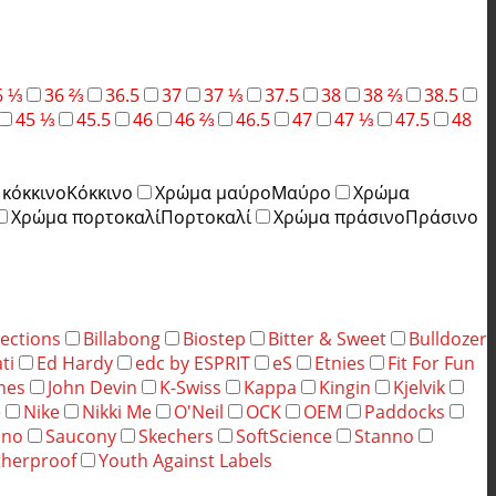
6 ⅓
36 ⅔
36.5
37
37 ⅓
37.5
38
38 ⅔
38.5
45 ⅓
45.5
46
46 ⅔
46.5
47
47 ⅓
47.5
48
κόκκινο
Κόκκινο
Χρώμα μαύρο
Μαύρο
Χρώμα
Χρώμα πορτοκαλί
Πορτοκαλί
Χρώμα πράσινο
Πράσινο
ections
Billabong
Biostep
Bitter & Sweet
Bulldozer
ti
Ed Hardy
edc by ESPRIT
eS
Etnies
Fit For Fun
ones
John Devin
K-Swiss
Kappa
Kingin
Kjelvik
e
Nike
Nikki Me
O'Neil
OCK
OEM
Paddocks
ino
Saucony
Skechers
SoftScience
Stanno
herproof
Youth Against Labels