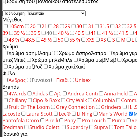
Εμφάνιση του μοναδικού αποτελέσματος
Μέγεθος
105cm
20
21
28
29
30
31
31.5
32
32.5
39
39 ⅓
39.5
40
40 ⅔
40.5
41
41 ⅓
41.5
48 ⅔
48.5
49 ⅓
50
55 ⅔
XXS
XS
S
M
L
Χρώμα
Χρώμα ασημί
Ασημί
Χρώμα άσπρο
Άσπρο
Χρώμα γκρ
μπεζ
Μπεζ
Χρώμα μπλε
Μπλε
Χρώμα μωβ
Μωβ
Χρώμα
Χρώμα ροζ
Ροζ
Χρώμα χακί
Χακί
Φύλο
Άνδρας
Γυναίκα
Παιδί
Unisex
Brands
4Wards
Adidas
AjC
Andrea Conti
Anna Field
A
Chillany
Cipo & Baxx
City Walk
Columbia
Comm
Fruit Of The Loom
Grey Connection
Grinders
H.I.
Lacoste
Laura Scott
Lee®
Li Ning
Man's World
M
Pantofola D'oro
Pirelli
Pony
Pro Touch
Puma
Re
Stedman
Studio Coletti
Superdry
Supra
Tom Tailo
Ιδανικό για