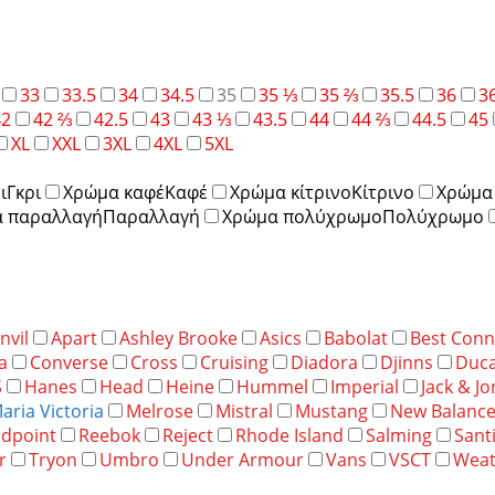
33
33.5
34
34.5
35
35 ⅓
35 ⅔
35.5
36
3
42
42 ⅔
42.5
43
43 ⅓
43.5
44
44 ⅔
44.5
45
XL
XXL
3XL
4XL
5XL
ι
Γκρι
Χρώμα καφέ
Καφέ
Χρώμα κίτρινο
Κίτρινο
Χρώμα 
 παραλλαγή
Παραλλαγή
Χρώμα πολύχρωμο
Πολύχρωμο
nvil
Apart
Ashley Brooke
Asics
Babolat
Best Conn
a
Converse
Cross
Cruising
Diadora
Djinns
Duca
S
Hanes
Head
Heine
Hummel
Imperial
Jack & J
aria Victoria
Melrose
Mistral
Mustang
New Balanc
dpoint
Reebok
Reject
Rhode Island
Salming
Sant
r
Tryon
Umbro
Under Armour
Vans
VSCT
Weat