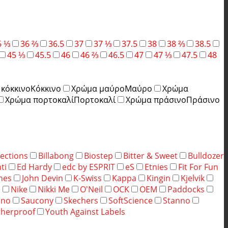
6 ⅓
36 ⅔
36.5
37
37 ⅓
37.5
38
38 ⅔
38.5
45 ⅓
45.5
46
46 ⅔
46.5
47
47 ⅓
47.5
48
κόκκινο
Κόκκινο
Χρώμα μαύρο
Μαύρο
Χρώμα
Χρώμα πορτοκαλί
Πορτοκαλί
Χρώμα πράσινο
Πράσινο
ections
Billabong
Biostep
Bitter & Sweet
Bulldozer
ti
Ed Hardy
edc by ESPRIT
eS
Etnies
Fit For Fun
ones
John Devin
K-Swiss
Kappa
Kingin
Kjelvik
e
Nike
Nikki Me
O'Neil
OCK
OEM
Paddocks
ino
Saucony
Skechers
SoftScience
Stanno
herproof
Youth Against Labels