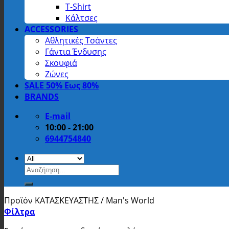
T-Shirt
Κάλτσες
ACCESSORIES
Αθλητικές Τσάντες
Γάντια Ένδυσης
Σκουφιά
Ζώνες
SALE 50% Εως 80%
BRANDS
E-mail
10:00 - 21:00
6944754840
Αναζήτηση
για:
Προϊόν ΚΑΤΑΣΚΕΥΑΣΤΗΣ
/
Man's World
Φίλτρα