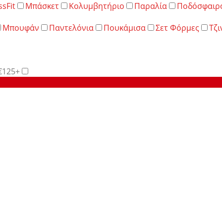
ssFit
Μπάσκετ
Κολυμβητήριο
Παραλία
Ποδόσφαιρ
Μπουφάν
Παντελόνια
Πουκάμισα
Σετ Φόρμες
Τζι
€125+