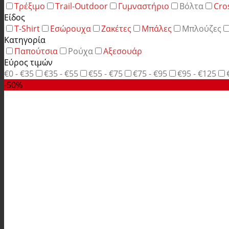
Τρέξιμο
Trail-Outdoor
Γυμναστήριο
Βόλτα
Cro
Είδος
T-Shirt
Εσώρουχα
Ζακέτες
Μπάλες
Μπλούζες
Κατηγορία
Παπούτσια
Ρούχα
Αξεσουάρ
Εύρος τιμών
€0 - €35
€35 - €55
€55 - €75
€75 - €95
€95 - €125
-50%