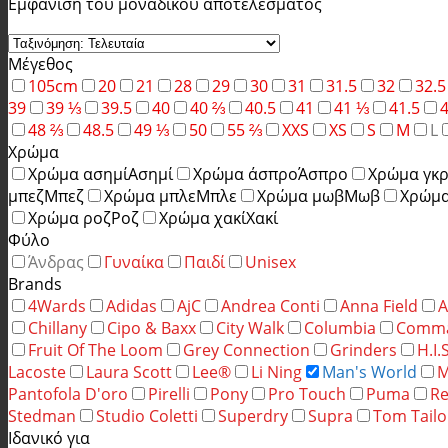
Εμφάνιση του μοναδικού αποτελέσματος
Μέγεθος
105cm
20
21
28
29
30
31
31.5
32
32.5
39
39 ⅓
39.5
40
40 ⅔
40.5
41
41 ⅓
41.5
48 ⅔
48.5
49 ⅓
50
55 ⅔
XXS
XS
S
M
L
Χρώμα
Χρώμα ασημί
Ασημί
Χρώμα άσπρο
Άσπρο
Χρώμα γκρ
μπεζ
Μπεζ
Χρώμα μπλε
Μπλε
Χρώμα μωβ
Μωβ
Χρώμα
Χρώμα ροζ
Ροζ
Χρώμα χακί
Χακί
Φύλο
Άνδρας
Γυναίκα
Παιδί
Unisex
Brands
4Wards
Adidas
AjC
Andrea Conti
Anna Field
A
Chillany
Cipo & Baxx
City Walk
Columbia
Comm
Fruit Of The Loom
Grey Connection
Grinders
H.I.
Lacoste
Laura Scott
Lee®
Li Ning
Man's World
M
Pantofola D'oro
Pirelli
Pony
Pro Touch
Puma
Re
Stedman
Studio Coletti
Superdry
Supra
Tom Tailo
Ιδανικό για