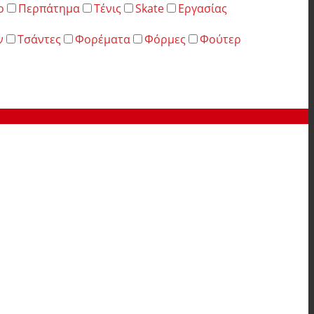
ο
Περπάτημα
Τένις
Skate
Εργασίας
ν
Τσάντες
Φορέματα
Φόρμες
Φούτερ