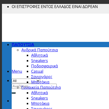
Skip
ΟΙ ΕΠΙΣΤΡΟΦΕΣ ΕΝΤΟΣ ΕΛΛΑΔΟΣ ΕΙΝΑΙ ΔΩΡΕΑΝ
to
content
ΠΑΠΟΥΤΣΙΑ
Ανδρικά Παπούτσια
Αθλητικά
Sneakers
Ποδοσφαιρικά
Menu
Casual
Σαγιονάρες
Μποτάκια
Αναζήτηση
Γυναικεία Παπούτσια
για:
Αθλητικά
Sneakers
Μποτάκια
Σαγιονάρες