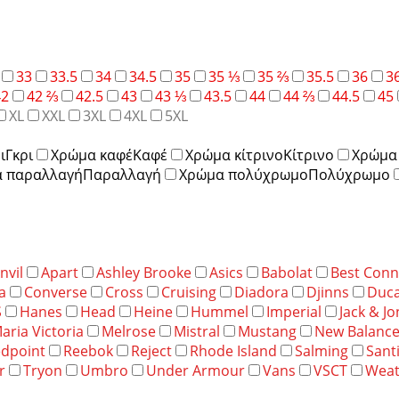
33
33.5
34
34.5
35
35 ⅓
35 ⅔
35.5
36
3
42
42 ⅔
42.5
43
43 ⅓
43.5
44
44 ⅔
44.5
45
XL
XXL
3XL
4XL
5XL
ι
Γκρι
Χρώμα καφέ
Καφέ
Χρώμα κίτρινο
Κίτρινο
Χρώμα 
 παραλλαγή
Παραλλαγή
Χρώμα πολύχρωμο
Πολύχρωμο
nvil
Apart
Ashley Brooke
Asics
Babolat
Best Conn
a
Converse
Cross
Cruising
Diadora
Djinns
Duca
S
Hanes
Head
Heine
Hummel
Imperial
Jack & J
aria Victoria
Melrose
Mistral
Mustang
New Balanc
dpoint
Reebok
Reject
Rhode Island
Salming
Sant
r
Tryon
Umbro
Under Armour
Vans
VSCT
Weat