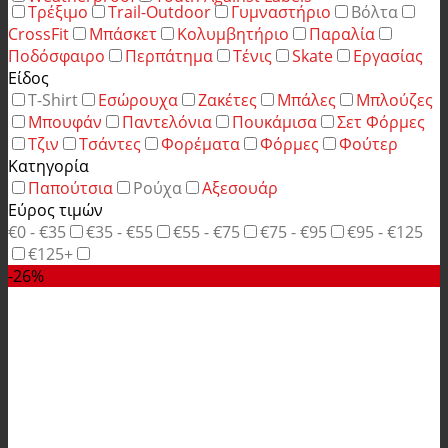
Τρέξιμο
Trail-Outdoor
Γυμναστήριο
Βόλτα
CrossFit
Μπάσκετ
Κολυμβητήριο
Παραλία
Ποδόσφαιρο
Περπάτημα
Τένις
Skate
Εργασίας
Είδος
T-Shirt
Εσώρουχα
Ζακέτες
Μπάλες
Μπλούζες
Μπουφάν
Παντελόνια
Πουκάμισα
Σετ Φόρμες
Τζιν
Τσάντες
Φορέματα
Φόρμες
Φούτερ
Κατηγορία
Παπούτσια
Ρούχα
Αξεσουάρ
Εύρος τιμών
€0 - €35
€35 - €55
€55 - €75
€75 - €95
€95 - €125
€125+
-26%