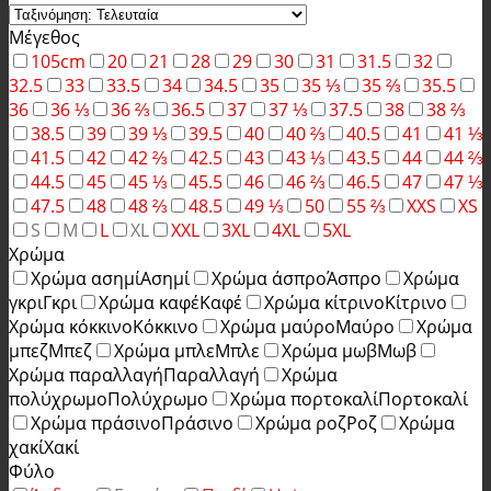
Μέγεθος
105cm
20
21
28
29
30
31
31.5
32
32.5
33
33.5
34
34.5
35
35 ⅓
35 ⅔
35.5
36
36 ⅓
36 ⅔
36.5
37
37 ⅓
37.5
38
38 ⅔
38.5
39
39 ⅓
39.5
40
40 ⅔
40.5
41
41 ⅓
41.5
42
42 ⅔
42.5
43
43 ⅓
43.5
44
44 ⅔
44.5
45
45 ⅓
45.5
46
46 ⅔
46.5
47
47 ⅓
47.5
48
48 ⅔
48.5
49 ⅓
50
55 ⅔
XXS
XS
S
M
L
XL
XXL
3XL
4XL
5XL
Χρώμα
Χρώμα ασημί
Ασημί
Χρώμα άσπρο
Άσπρο
Χρώμα
γκρι
Γκρι
Χρώμα καφέ
Καφέ
Χρώμα κίτρινο
Κίτρινο
Χρώμα κόκκινο
Κόκκινο
Χρώμα μαύρο
Μαύρο
Χρώμα
μπεζ
Μπεζ
Χρώμα μπλε
Μπλε
Χρώμα μωβ
Μωβ
Χρώμα παραλλαγή
Παραλλαγή
Χρώμα
πολύχρωμο
Πολύχρωμο
Χρώμα πορτοκαλί
Πορτοκαλί
Χρώμα πράσινο
Πράσινο
Χρώμα ροζ
Ροζ
Χρώμα
χακί
Χακί
Φύλο