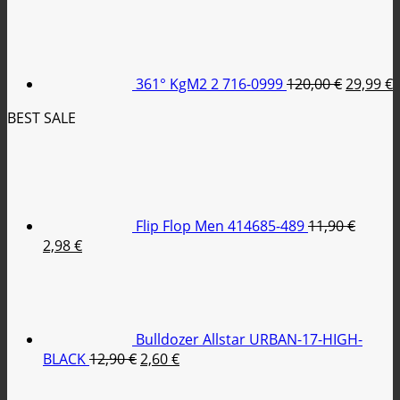
price
τρέχουσα
Original
was:
τιμή
price
79,95 €.
είναι:
was:
τ
35,00 €.
120,00 €
ε
361° KgM2 2 716-0999
120,00
€
29,99
€
2
BEST SALE
Flip Flop Men 414685-489
11,90
€
Original
Η
2,98
€
price
τρέχουσα
was:
τιμή
11,90 €.
είναι:
2,98 €.
Bulldozer Allstar URBAN-17-HIGH-
Original
Η
BLACK
12,90
€
2,60
€
price
τρέχουσα
was:
τιμή