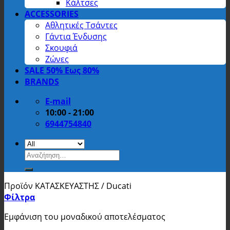
Κάλτσες
ACCESSORIES
Αθλητικές Τσάντες
Γάντια Ένδυσης
Σκουφιά
Ζώνες
SALE 50% Εως 80%
BRANDS
E-mail
10:00 - 21:00
6944754840
Αναζήτηση
για:
Προϊόν ΚΑΤΑΣΚΕΥΑΣΤΗΣ
/
Ducati
Φίλτρα
Εμφάνιση του μοναδικού αποτελέσματος