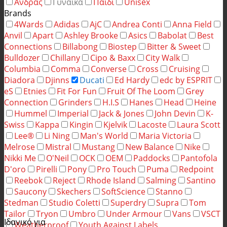
Άνδρας
Γυναίκα
Παιδί
Unisex
Brands
4Wards
Adidas
AjC
Andrea Conti
Anna Field
Anvil
Apart
Ashley Brooke
Asics
Babolat
Best
Connections
Billabong
Biostep
Bitter & Sweet
Bulldozer
Chillany
Cipo & Baxx
City Walk
Columbia
Comma
Converse
Cross
Cruising
Diadora
Djinns
Ducati
Ed Hardy
edc by ESPRIT
eS
Etnies
Fit For Fun
Fruit Of The Loom
Grey
Connection
Grinders
H.I.S
Hanes
Head
Heine
Hummel
Imperial
Jack & Jones
John Devin
K-
Swiss
Kappa
Kingin
Kjelvik
Lacoste
Laura Scott
Lee®
Li Ning
Man's World
Maria Victoria
Melrose
Mistral
Mustang
New Balance
Nike
Nikki Me
O'Neil
OCK
OEM
Paddocks
Pantofola
D'oro
Pirelli
Pony
Pro Touch
Puma
Redpoint
Reebok
Reject
Rhode Island
Salming
Santino
Saucony
Skechers
SoftScience
Stanno
Stedman
Studio Coletti
Superdry
Supra
Tom
Tailor
Tryon
Umbro
Under Armour
Vans
VSCT
Ιδανικό για
Weatherproof
Youth Against Labels