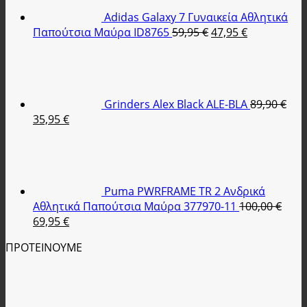
47,90 €.
Adidas Galaxy 7 Γυναικεία Αθλητικά
Original
Η
Παπούτσια Μαύρα ID8765
59,95
€
47,95
€
price
τρέχουσα
was:
τιμή
59,95 €.
είναι:
47,95 €.
Grinders Alex Black ALE-BLA
89,90
€
Original
Η
35,95
€
price
τρέχουσα
was:
τιμή
89,90 €.
είναι:
35,95 €.
Puma PWRFRAME TR 2 Ανδρικά
Αθλητικά Παπούτσια Μαύρα 377970-11
100,00
€
Original
Η
69,95
€
price
τρέχουσα
ΠΡΟΤΕΙΝΟΥΜΕ
was:
τιμή
100,00 €.
είναι:
69,95 €.