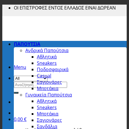
Skip
ΟΙ ΕΠΙΣΤΡΟΦΕΣ ΕΝΤΟΣ ΕΛΛΑΔΟΣ ΕΙΝΑΙ ΔΩΡΕΑΝ
to
content
ΠΑΠΟΥΤΣΙΑ
Ανδρικά Παπούτσια
Αθλητικά
Sneakers
Menu
Ποδοσφαιρικά
Casual
Σαγιονάρες
Αναζήτηση
Μποτάκια
για:
Γυναικεία Παπούτσια
Αθλητικά
Sneakers
Μποτάκια
0,00
€
Σαγιονάρες
Σανδάλια