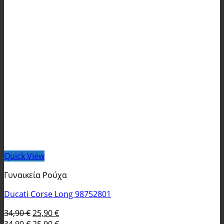
Quick View
Γυναικεία Ρούχα
Ducati Corse Long 98752801
Original
Η
34,90
€
25,90
€
price
Original
τρέχουσα
Η