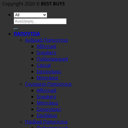
Copyright 2020 ©
BEST BUYS
Αναζήτηση
για:
ΠΑΠΟΥΤΣΙΑ
Ανδρικά Παπούτσια
Αθλητικά
Sneakers
Ποδοσφαιρικά
Casual
Σαγιονάρες
Μποτάκια
Γυναικεία Παπούτσια
Αθλητικά
Sneakers
Μποτάκια
Σαγιονάρες
Σανδάλια
Παιδικά Παπούτσια