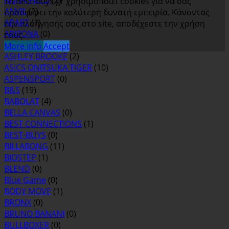
ANNA FIELD
(2)
Το Best-Buys.gr χρησιμοποιεί cookies για να σας
ANVIL
(2)
προσφέρει την καλύτερη δυνατή εμπειρία. Κάνοντας
APART
(1)
την πλοήγησης σας στο site, αποδέχεστε την χρήση
ARIZONA
(0)
τους.
ASH
(0)
More info
Accept
ASHLEY BROOKE
(2)
ASICS ONITSUKA TIGER
(10)
ASPENSPORT
(0)
B&S
(19)
BABOLAT
(4)
BELLA CANVAS
(0)
BEST CONNECTIONS
(1)
BEST-BUYS
(0)
BILLABONG
(11)
BIOSTEP
(1)
BLEND
(0)
Blue Game
(0)
BODY MOVE
(1)
BRONX
(0)
BRUNO BANANI
(0)
BULLBOXER
(0)