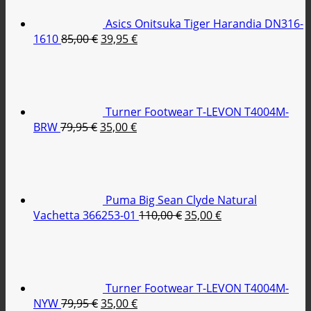
Asics Onitsuka Tiger Harandia DN316-
Original
Η
1610
85,00
€
39,95
€
price
τρέχουσα
was:
τιμή
85,00 €.
είναι:
39,95 €.
Turner Footwear T-LEVON T4004M-
Original
Η
BRW
79,95
€
35,00
€
price
τρέχουσα
was:
τιμή
79,95 €.
είναι:
35,00 €.
Puma Big Sean Clyde Natural
Original
Η
Vachetta 366253-01
110,00
€
35,00
€
price
τρέχουσα
was:
τιμή
110,00 €.
είναι:
35,00 €.
Turner Footwear T-LEVON T4004M-
Original
Η
NYW
79,95
€
35,00
€