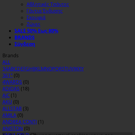
Αθλητικές Τσάντες
Γάντια Ένδυσης
Σκουφιά
Ζώνες
SALE 50% Εως 80%
BRANDS
Σύνδεση
Brands
ALL
3
4
A
B
C
D
E
F
G
H
I
J
K
L
M
N
O
P
Q
R
S
T
U
V
W
X
Y
361°
(0)
4WARDS
(0)
ADIDAS
(18)
AjC
(1)
AKU
(0)
ALLSTAR
(3)
AMILA
(0)
ANDREA CONTI
(1)
ANISTON
(0)