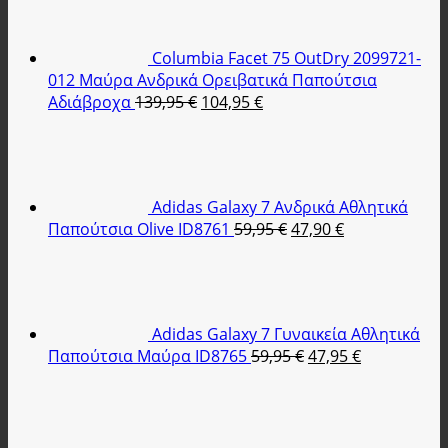
Columbia Facet 75 OutDry 2099721-
012 Μαύρα Ανδρικά Ορειβατικά Παπούτσια
Original
Η
Αδιάβροχα
139,95
€
104,95
€
price
τρέχουσα
was:
τιμή
139,95 €.
είναι:
104,95 €.
Adidas Galaxy 7 Ανδρικά Αθλητικά
Original
Η
Παπούτσια Olive ID8761
59,95
€
47,90
€
price
τρέχουσα
was:
τιμή
59,95 €.
είναι:
47,90 €.
Adidas Galaxy 7 Γυναικεία Αθλητικά
Original
Η
Παπούτσια Μαύρα ID8765
59,95
€
47,95
€
price
τρέχουσα
was:
τιμή
59,95 €.
είναι:
47,95 €.