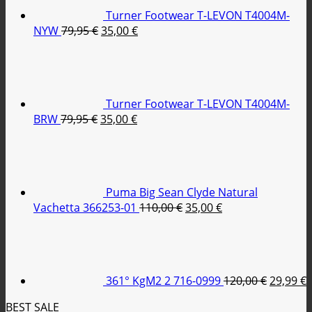
39,95 €.
Turner Footwear T-LEVON T4004M-
Original
Η
NYW
79,95
€
35,00
€
price
τρέχουσα
was:
τιμή
79,95 €.
είναι:
35,00 €.
Turner Footwear T-LEVON T4004M-
Original
Η
BRW
79,95
€
35,00
€
price
τρέχουσα
was:
τιμή
79,95 €.
είναι:
35,00 €.
Puma Big Sean Clyde Natural
Original
Η
Vachetta 366253-01
110,00
€
35,00
€
price
τρέχουσα
Original
was:
τιμή
price
110,00 €.
είναι:
was:
τ
35,00 €.
120,00 €
ε
361° KgM2 2 716-0999
120,00
€
29,99
€
2
BEST SALE