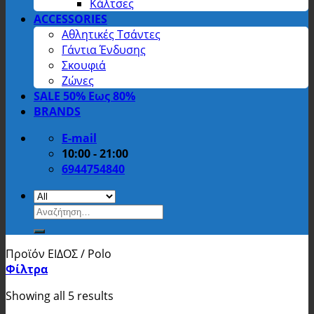
Κάλτσες
ACCESSORIES
Αθλητικές Τσάντες
Γάντια Ένδυσης
Σκουφιά
Ζώνες
SALE 50% Εως 80%
BRANDS
E-mail
10:00 - 21:00
6944754840
Αναζήτηση
για:
Προϊόν ΕΙΔΟΣ
/
Polo
Φίλτρα
Showing all 5 results