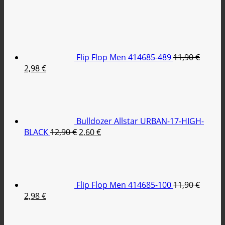
Flip Flop Men 414685-489
11,90
€
Original
Η
2,98
€
price
τρέχουσα
was:
τιμή
11,90 €.
είναι:
2,98 €.
Bulldozer Allstar URBAN-17-HIGH-
Original
Η
BLACK
12,90
€
2,60
€
price
τρέχουσα
was:
τιμή
12,90 €.
είναι:
2,60 €.
Flip Flop Men 414685-100
11,90
€
Original
Η
2,98
€
price
τρέχουσα
was:
τιμή