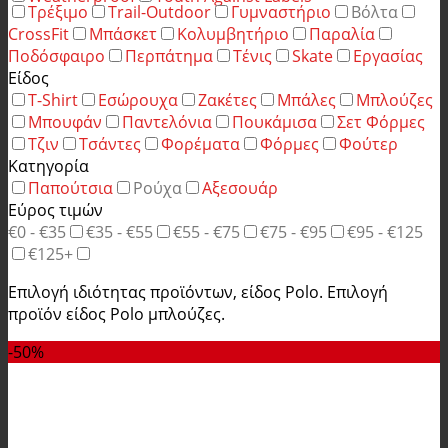
Τρέξιμο
Trail-Outdoor
Γυμναστήριο
Βόλτα
CrossFit
Μπάσκετ
Κολυμβητήριο
Παραλία
Ποδόσφαιρο
Περπάτημα
Τένις
Skate
Εργασίας
Είδος
T-Shirt
Εσώρουχα
Ζακέτες
Μπάλες
Μπλούζες
Μπουφάν
Παντελόνια
Πουκάμισα
Σετ Φόρμες
Τζιν
Τσάντες
Φορέματα
Φόρμες
Φούτερ
Κατηγορία
Παπούτσια
Ρούχα
Αξεσουάρ
Εύρος τιμών
€0 - €35
€35 - €55
€55 - €75
€75 - €95
€95 - €125
€125+
Επιλογή ιδιότητας προϊόντων, είδος Polo. Επιλογή
προϊόν είδος Polo μπλούζες.
-50%