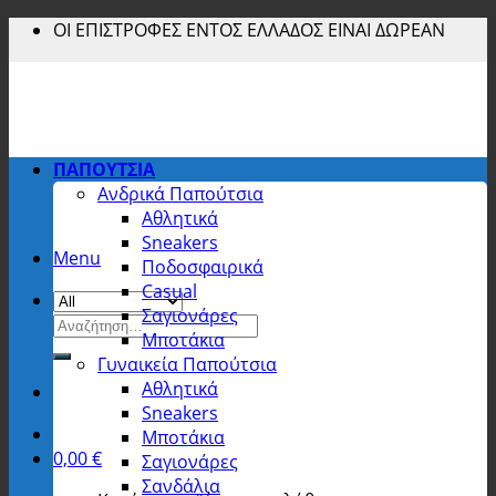
Skip
ΟΙ ΕΠΙΣΤΡΟΦΕΣ ΕΝΤΟΣ ΕΛΛΑΔΟΣ ΕΙΝΑΙ ΔΩΡΕΑΝ
to
content
ΠΑΠΟΥΤΣΙΑ
Ανδρικά Παπούτσια
Αθλητικά
Sneakers
Menu
Ποδοσφαιρικά
Casual
Σαγιονάρες
Αναζήτηση
Μποτάκια
για:
Γυναικεία Παπούτσια
Αθλητικά
Sneakers
Μποτάκια
0,00
€
Σαγιονάρες
Σανδάλια