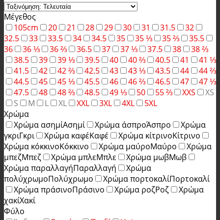
Μέγεθος
105cm
20
21
28
29
30
31
31.5
32
32.5
33
33.5
34
34.5
35
35 ⅓
35 ⅔
35.5
36
36 ⅓
36 ⅔
36.5
37
37 ⅓
37.5
38
38 ⅔
38.5
39
39 ⅓
39.5
40
40 ⅔
40.5
41
41 ⅓
41.5
42
42 ⅔
42.5
43
43 ⅓
43.5
44
44 ⅔
44.5
45
45 ⅓
45.5
46
46 ⅔
46.5
47
47 ⅓
47.5
48
48 ⅔
48.5
49 ⅓
50
55 ⅔
XXS
XS
S
M
L
XL
XXL
3XL
4XL
5XL
Χρώμα
Χρώμα ασημί
Ασημί
Χρώμα άσπρο
Άσπρο
Χρώμα
γκρι
Γκρι
Χρώμα καφέ
Καφέ
Χρώμα κίτρινο
Κίτρινο
Χρώμα κόκκινο
Κόκκινο
Χρώμα μαύρο
Μαύρο
Χρώμα
μπεζ
Μπεζ
Χρώμα μπλε
Μπλε
Χρώμα μωβ
Μωβ
Χρώμα παραλλαγή
Παραλλαγή
Χρώμα
πολύχρωμο
Πολύχρωμο
Χρώμα πορτοκαλί
Πορτοκαλί
Χρώμα πράσινο
Πράσινο
Χρώμα ροζ
Ροζ
Χρώμα
χακί
Χακί
Φύλο