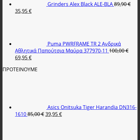
Grinders Alex Black ALE-BLA
89,90
€
Original
Η
35,95
€
price
τρέχουσα
was:
τιμή
89,90 €.
είναι:
35,95 €.
Puma PWRFRAME TR 2 Ανδρικά
Αθλητικά Παπούτσια Μαύρα 377970-11
100,00
€
Original
Η
69,95
€
price
τρέχουσα
ΠΡΟΤΕΙΝΟΥΜΕ
was:
τιμή
100,00 €.
είναι:
69,95 €.
Asics Onitsuka Tiger Harandia DN316-
Original
Η
1610
85,00
€
39,95
€
price
τρέχουσα
was:
τιμή
85,00 €.
είναι: