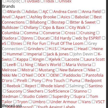
Άνδρας
Γυναίκα
Παιδί
Unisex
Brands
4Wards
Adidas
AjC
Andrea Conti
Anna Field
Anvil
Apart
Ashley Brooke
Asics
Babolat
Best
Connections
Billabong
Biostep
Bitter & Sweet
Bulldozer
Chillany
Cipo & Baxx
City Walk
Columbia
Comma
Converse
Cross
Cruising
Diadora
Djinns
Ducati
Ed Hardy
edc by ESPRIT
eS
Etnies
Fit For Fun
Fruit Of The Loom
Grey
Connection
Grinders
H.I.S
Hanes
Head
Heine
Hummel
Imperial
Jack & Jones
John Devin
K-
Swiss
Kappa
Kingin
Kjelvik
Lacoste
Laura Scott
Lee®
Li Ning
Man's World
Maria Victoria
Melrose
Mistral
Mustang
New Balance
Nike
Nikki Me
O'Neil
OCK
OEM
Paddocks
Pantofola
D'oro
Pirelli
Pony
Pro Touch
Puma
Redpoint
Reebok
Reject
Rhode Island
Salming
Santino
Saucony
Skechers
SoftScience
Stanno
Stedman
Studio Coletti
Superdry
Supra
Tom
Tailor
Tryon
Umbro
Under Armour
Vans
VSCT
Ιδανικό για
Weatherproof
Youth Against Labels