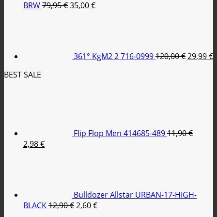
Original
Η
BRW
79,95
€
35,00
€
price
τρέχουσα
Original
was:
τιμή
price
79,95 €.
είναι:
was:
τ
35,00 €.
120,00 €
ε
361° KgM2 2 716-0999
120,00
€
29,99
€
2
BEST SALE
Flip Flop Men 414685-489
11,90
€
Original
Η
2,98
€
price
τρέχουσα
was:
τιμή
11,90 €.
είναι:
2,98 €.
Bulldozer Allstar URBAN-17-HIGH-
Original
Η
BLACK
12,90
€
2,60
€
price
τρέχουσα