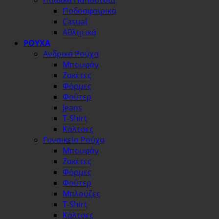
Παιδικά Παπούτσια
Ποδοσφαιρικά
Casual
Αθλητικά
ΡΟΥΧΑ
Ανδρικά Ρούχα
Μπουφάν
Ζακέτες
Φόρμες
Φούτερ
Jeans
T-Shirt
Κάλτσες
Γυναικεία Ρούχα
Μπουφάν
Ζακέτες
Φόρμες
Φούτερ
Μπλούζες
T-Shirt
Κάλτσες