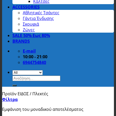
Κάλτσες
ACCESSORIES
Αθλητικές Τσάντες
Γάντια Ένδυσης
Σκουφιά
Ζώνες
SALE 50% Εως 80%
BRANDS
E-mail
10:00 - 21:00
6944754840
Αναζήτηση
για:
Προϊόν ΕΙΔΟΣ
/
Πλεκτές
Φίλτρα
Εμφάνιση του μοναδικού αποτελέσματος