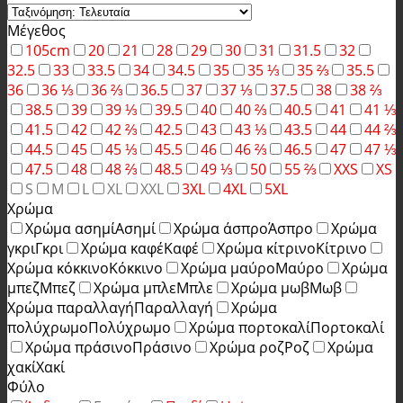
Μέγεθος
105cm
20
21
28
29
30
31
31.5
32
32.5
33
33.5
34
34.5
35
35 ⅓
35 ⅔
35.5
36
36 ⅓
36 ⅔
36.5
37
37 ⅓
37.5
38
38 ⅔
38.5
39
39 ⅓
39.5
40
40 ⅔
40.5
41
41 ⅓
41.5
42
42 ⅔
42.5
43
43 ⅓
43.5
44
44 ⅔
44.5
45
45 ⅓
45.5
46
46 ⅔
46.5
47
47 ⅓
47.5
48
48 ⅔
48.5
49 ⅓
50
55 ⅔
XXS
XS
S
M
L
XL
XXL
3XL
4XL
5XL
Χρώμα
Χρώμα ασημί
Ασημί
Χρώμα άσπρο
Άσπρο
Χρώμα
γκρι
Γκρι
Χρώμα καφέ
Καφέ
Χρώμα κίτρινο
Κίτρινο
Χρώμα κόκκινο
Κόκκινο
Χρώμα μαύρο
Μαύρο
Χρώμα
μπεζ
Μπεζ
Χρώμα μπλε
Μπλε
Χρώμα μωβ
Μωβ
Χρώμα παραλλαγή
Παραλλαγή
Χρώμα
πολύχρωμο
Πολύχρωμο
Χρώμα πορτοκαλί
Πορτοκαλί
Χρώμα πράσινο
Πράσινο
Χρώμα ροζ
Ροζ
Χρώμα
χακί
Χακί
Φύλο