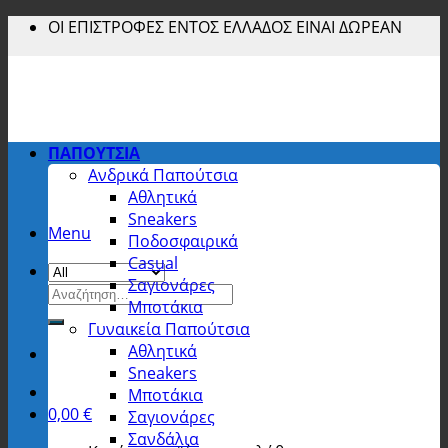
Skip
ΟΙ ΕΠΙΣΤΡΟΦΕΣ ΕΝΤΟΣ ΕΛΛΑΔΟΣ ΕΙΝΑΙ ΔΩΡΕΑΝ
to
content
ΠΑΠΟΥΤΣΙΑ
Ανδρικά Παπούτσια
Αθλητικά
Sneakers
Menu
Ποδοσφαιρικά
Casual
Σαγιονάρες
Αναζήτηση
Μποτάκια
για:
Γυναικεία Παπούτσια
Αθλητικά
Sneakers
Μποτάκια
0,00
€
Σαγιονάρες
Σανδάλια