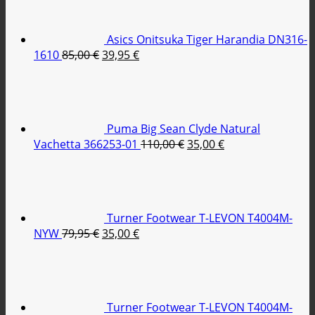
Asics Onitsuka Tiger Harandia DN316-
Original
Η
1610
85,00
€
39,95
€
price
τρέχουσα
was:
τιμή
85,00 €.
είναι:
39,95 €.
Puma Big Sean Clyde Natural
Original
Η
Vachetta 366253-01
110,00
€
35,00
€
price
τρέχουσα
was:
τιμή
110,00 €.
είναι:
35,00 €.
Turner Footwear T-LEVON T4004M-
Original
Η
NYW
79,95
€
35,00
€
price
τρέχουσα
was:
τιμή
79,95 €.
είναι:
35,00 €.
Turner Footwear T-LEVON T4004M-