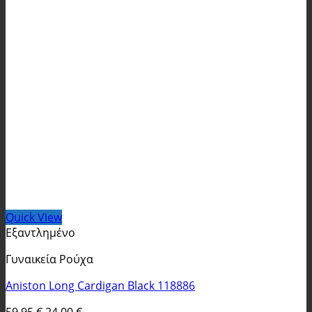
Quick View
Εξαντλημένο
Γυναικεία Ρούχα
Aniston Long Cardigan Black 118886
Original
Η