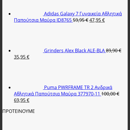
59,95 €.
είναι:
47,90 €.
Adidas Galaxy 7 Γυναικεία Αθλητικά
Original
Η
Παπούτσια Μαύρα ID8765
59,95
€
47,95
€
price
τρέχουσα
was:
τιμή
59,95 €.
είναι:
47,95 €.
Grinders Alex Black ALE-BLA
89,90
€
Original
Η
35,95
€
price
τρέχουσα
was:
τιμή
89,90 €.
είναι:
35,95 €.
Puma PWRFRAME TR 2 Ανδρικά
Αθλητικά Παπούτσια Μαύρα 377970-11
100,00
€
Original
Η
69,95
€
price
τρέχουσα
ΠΡΟΤΕΙΝΟΥΜΕ
was:
τιμή
100,00 €.
είναι:
69,95 €.