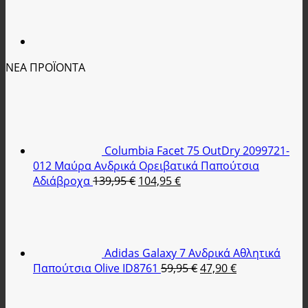
ΝΕΑ ΠΡΟΪΟΝΤΑ
Columbia Facet 75 OutDry 2099721-
012 Μαύρα Ανδρικά Ορειβατικά Παπούτσια
Original
Η
Αδιάβροχα
139,95
€
104,95
€
price
τρέχουσα
was:
τιμή
139,95 €.
είναι:
104,95 €.
Adidas Galaxy 7 Ανδρικά Αθλητικά
Original
Η
Παπούτσια Olive ID8761
59,95
€
47,90
€
price
τρέχουσα
was:
τιμή