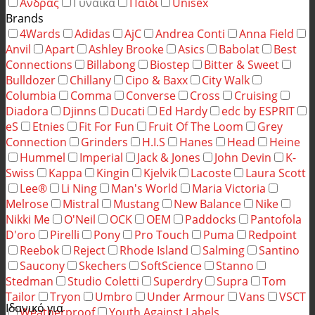
Άνδρας
Γυναίκα
Παιδί
Unisex
Brands
4Wards
Adidas
AjC
Andrea Conti
Anna Field
Anvil
Apart
Ashley Brooke
Asics
Babolat
Best
Connections
Billabong
Biostep
Bitter & Sweet
Bulldozer
Chillany
Cipo & Baxx
City Walk
Columbia
Comma
Converse
Cross
Cruising
Diadora
Djinns
Ducati
Ed Hardy
edc by ESPRIT
eS
Etnies
Fit For Fun
Fruit Of The Loom
Grey
Connection
Grinders
H.I.S
Hanes
Head
Heine
Hummel
Imperial
Jack & Jones
John Devin
K-
Swiss
Kappa
Kingin
Kjelvik
Lacoste
Laura Scott
Lee®
Li Ning
Man's World
Maria Victoria
Melrose
Mistral
Mustang
New Balance
Nike
Nikki Me
O'Neil
OCK
OEM
Paddocks
Pantofola
D'oro
Pirelli
Pony
Pro Touch
Puma
Redpoint
Reebok
Reject
Rhode Island
Salming
Santino
Saucony
Skechers
SoftScience
Stanno
Stedman
Studio Coletti
Superdry
Supra
Tom
Tailor
Tryon
Umbro
Under Armour
Vans
VSCT
Ιδανικό για
Weatherproof
Youth Against Labels