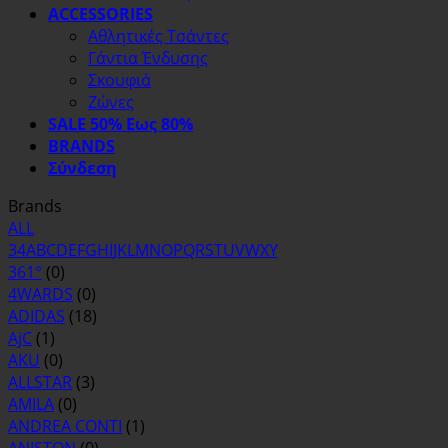
ACCESSORIES
Αθλητικές Τσάντες
Γάντια Ένδυσης
Σκουφιά
Ζώνες
SALE 50% Εως 80%
BRANDS
Σύνδεση
Brands
ALL
3
4
A
B
C
D
E
F
G
H
I
J
K
L
M
N
O
P
Q
R
S
T
U
V
W
X
Y
361°
(0)
4WARDS
(0)
ADIDAS
(18)
AjC
(1)
AKU
(0)
ALLSTAR
(3)
AMILA
(0)
ANDREA CONTI
(1)