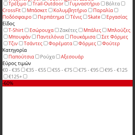
Τρέξιμο
Trail-Outdoor
Γυμναστήριο
Βόλτα
CrossFit
Μπάσκετ
Κολυμβητήριο
Παραλία
Ποδόσφαιρο
Περπάτημα
Τένις
Skate
Εργασίας
Είδος
T-Shirt
Εσώρουχα
Ζακέτες
Μπάλες
Μπλούζες
Μπουφάν
Παντελόνια
Πουκάμισα
Σετ Φόρμες
Τζιν
Τσάντες
Φορέματα
Φόρμες
Φούτερ
Κατηγορία
Παπούτσια
Ρούχα
Αξεσουάρ
Εύρος τιμών
€0 - €35
€35 - €55
€55 - €75
€75 - €95
€95 - €125
€125+
-60%