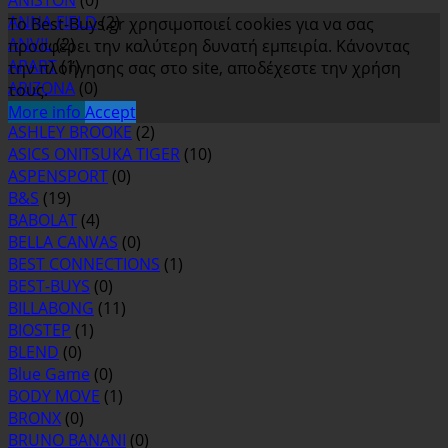
ANISTON
(0)
ANNA FIELD
(2)
Το Best-Buys.gr χρησιμοποιεί cookies για να σας
ANVIL
(2)
προσφέρει την καλύτερη δυνατή εμπειρία. Κάνοντας
APART
(1)
την πλοήγησης σας στο site, αποδέχεστε την χρήση
ARIZONA
(0)
τους.
ASH
(0)
More info
Accept
ASHLEY BROOKE
(2)
ASICS ONITSUKA TIGER
(10)
ASPENSPORT
(0)
B&S
(19)
BABOLAT
(4)
BELLA CANVAS
(0)
BEST CONNECTIONS
(1)
BEST-BUYS
(0)
BILLABONG
(11)
BIOSTEP
(1)
BLEND
(0)
Blue Game
(0)
BODY MOVE
(1)
BRONX
(0)
BRUNO BANANI
(0)