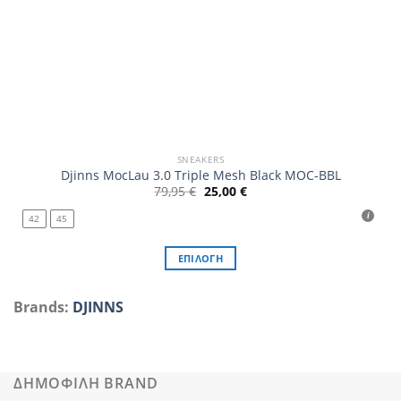
SNEAKERS
Djinns MocLau 3.0 Triple Mesh Black MOC-BBL
Original
Η
79,95
€
25,00
€
price
τρέχουσα
was:
τιμή
42
45
79,95 €.
είναι:
25,00 €.
ΕΠΙΛΟΓΉ
Αυτό
το
Brands:
DJINNS
προϊόν
έχει
πολλαπλές
παραλλαγές.
ΔΗΜΟΦΙΛΗ BRAND
Οι