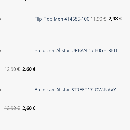
price
τρέχουσα
Original
Η
was:
τιμή
price
τρέ
Flip Flop Men 414685-100
11,90
€
2,98
€
12,90 €.
είναι:
was:
τιμ
2,60 €.
11,90 €.
είνα
2,98
Bulldozer Allstar URBAN-17-HIGH-RED
Original
Η
12,90
€
2,60
€
price
τρέχουσα
was:
τιμή
Bulldozer Allstar STREET17LOW-NAVY
12,90 €.
είναι:
2,60 €.
Original
Η
12,90
€
2,60
€
price
τρέχουσα
was:
τιμή
12,90 €.
είναι: