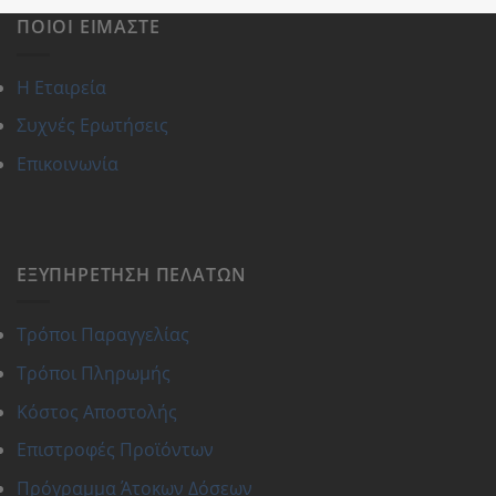
2,60 €.
ΠΟΙΟΙ ΕΊΜΑΣΤΕ
Η Εταιρεία
Συχνές Ερωτήσεις
Επικοινωνία
ΕΞΥΠΗΡΈΤΗΣΗ ΠΕΛΑΤΏΝ
Τρόποι Παραγγελίας
Τρόποι Πληρωμής
Κόστος Αποστολής
Επιστροφές Προϊόντων
Πρόγραμμα Άτοκων Δόσεων