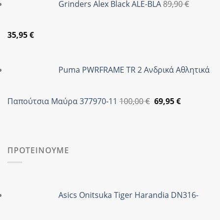
Grinders Alex Black ALE-BLA
89,90
€
59,95 €.
είναι:
47,95 €.
Original
Η
35,95
€
price
τρέχουσα
was:
τιμή
Puma PWRFRAME TR 2 Ανδρικά Αθλητικά
89,90 €.
είναι:
35,95 €.
Original
Η
Παπούτσια Μαύρα 377970-11
100,00
€
69,95
€
price
τρέχουσα
was:
τιμή
100,00 €.
είναι:
69,95 €.
ΠΡΟΤΕΙΝΟΥΜΕ
Asics Onitsuka Tiger Harandia DN316-