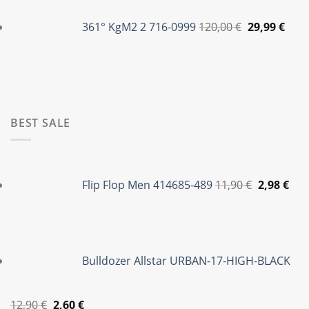
Original
Η
was:
τιμή
price
τρέ
361° KgM2 2 716-0999
120,00
€
29,99
€
79,95 €.
είναι:
was:
τιμή
35,00 €.
120,00 €.
είναι
29,99
BEST SALE
Original
Η
price
τρέ
Flip Flop Men 414685-489
11,90
€
2,98
€
was:
τιμ
11,90 €.
είνα
2,98
Bulldozer Allstar URBAN-17-HIGH-BLACK
Original
Η
12,90
€
2,60
€