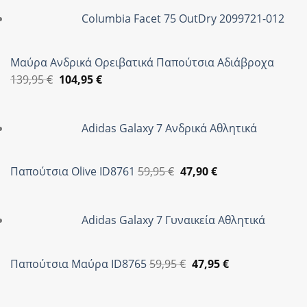
Columbia Facet 75 OutDry 2099721-012
Μαύρα Ανδρικά Ορειβατικά Παπούτσια Αδιάβροχα
Original
Η
139,95
€
104,95
€
price
τρέχουσα
was:
τιμή
Adidas Galaxy 7 Ανδρικά Αθλητικά
139,95 €.
είναι:
104,95 €.
Original
Η
Παπούτσια Olive ID8761
59,95
€
47,90
€
price
τρέχουσα
was:
τιμή
Adidas Galaxy 7 Γυναικεία Αθλητικά
59,95 €.
είναι:
47,90 €.
Original
Η
Παπούτσια Μαύρα ID8765
59,95
€
47,95
€
price
τρέχουσα
was:
τιμή