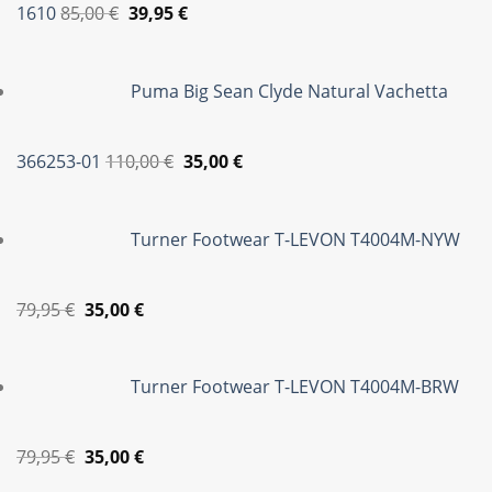
Original
Η
1610
85,00
€
39,95
€
price
τρέχουσα
was:
τιμή
Puma Big Sean Clyde Natural Vachetta
85,00 €.
είναι:
39,95 €.
Original
Η
366253-01
110,00
€
35,00
€
price
τρέχουσα
was:
τιμή
Turner Footwear T-LEVON T4004M-NYW
110,00 €.
είναι:
35,00 €.
Original
Η
79,95
€
35,00
€
price
τρέχουσα
was:
τιμή
Turner Footwear T-LEVON T4004M-BRW
79,95 €.
είναι:
35,00 €.
Original
Η
79,95
€
35,00
€
price
τρέχουσα