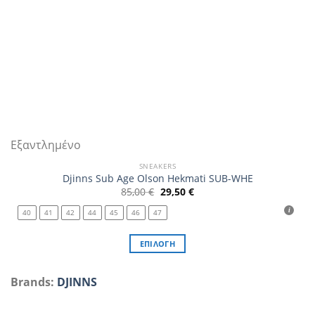
Εξαντλημένο
SNEAKERS
Djinns Sub Age Olson Hekmati SUB-WHE
Original
Η
85,00
€
29,50
€
price
τρέχουσα
was:
τιμή
40
41
42
44
45
46
47
85,00 €.
είναι:
29,50 €.
ΕΠΙΛΟΓΉ
Αυτό
το
Brands:
DJINNS
προϊόν
έχει