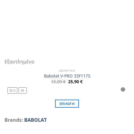
Εξαντλημένο
ΑΘΛΗΤΙΚΆ
Babolat V-PRO 33F1175
Original
Η
65,00
€
25,90
€
price
τρέχουσα
was:
τιμή
35.5
38
65,00 €.
είναι:
25,90 €.
ΕΠΙΛΟΓΉ
Αυτό
το
Brands:
BABOLAT
προϊόν
έχει