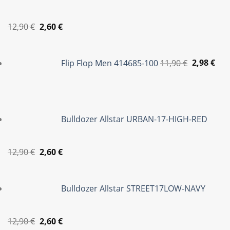
Original
Η
12,90
€
2,60
€
price
τρέχουσα
Original
Η
was:
τιμή
price
τρέ
Flip Flop Men 414685-100
11,90
€
2,98
€
12,90 €.
είναι:
was:
τιμ
2,60 €.
11,90 €.
είνα
2,98
Bulldozer Allstar URBAN-17-HIGH-RED
Original
Η
12,90
€
2,60
€
price
τρέχουσα
was:
τιμή
Bulldozer Allstar STREET17LOW-NAVY
12,90 €.
είναι:
2,60 €.
Original
Η
12,90
€
2,60
€