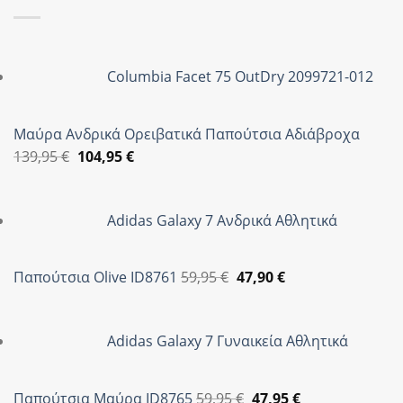
Columbia Facet 75 OutDry 2099721-012
Μαύρα Ανδρικά Ορειβατικά Παπούτσια Αδιάβροχα
Original
Η
139,95
€
104,95
€
price
τρέχουσα
was:
τιμή
Adidas Galaxy 7 Ανδρικά Αθλητικά
139,95 €.
είναι:
104,95 €.
Original
Η
Παπούτσια Olive ID8761
59,95
€
47,90
€
price
τρέχουσα
was:
τιμή
Adidas Galaxy 7 Γυναικεία Αθλητικά
59,95 €.
είναι:
47,90 €.
Original
Η
Παπούτσια Μαύρα ID8765
59,95
€
47,95
€