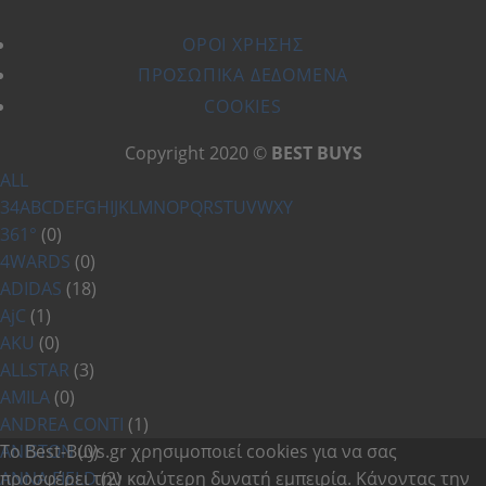
ΌΡΟΙ ΧΡΗΣΗΣ
ΠΡΟΣΩΠΙΚΆ ΔΕΔΟΜΈΝΑ
COOKIES
Copyright 2020 ©
BEST BUYS
ALL
3
4
A
B
C
D
E
F
G
H
I
J
K
L
M
N
O
P
Q
R
S
T
U
V
W
X
Y
361°
(0)
4WARDS
(0)
ADIDAS
(18)
AjC
(1)
AKU
(0)
ALLSTAR
(3)
AMILA
(0)
ANDREA CONTI
(1)
ANISTON
Το Best-Buys.gr χρησιμοποιεί cookies για να σας
(0)
ANNA FIELD
προσφέρει την καλύτερη δυνατή εμπειρία. Κάνοντας την
(2)