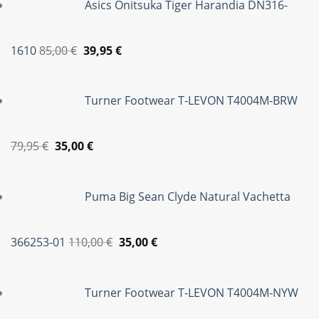
Asics Onitsuka Tiger Harandia DN316-
Original
Η
1610
85,00
€
39,95
€
price
τρέχουσα
was:
τιμή
Turner Footwear T-LEVON T4004M-BRW
85,00 €.
είναι:
39,95 €.
Original
Η
79,95
€
35,00
€
price
τρέχουσα
was:
τιμή
Puma Big Sean Clyde Natural Vachetta
79,95 €.
είναι:
35,00 €.
Original
Η
366253-01
110,00
€
35,00
€
price
τρέχουσα
was:
τιμή
Turner Footwear T-LEVON T4004M-NYW
110,00 €.
είναι:
35,00 €.