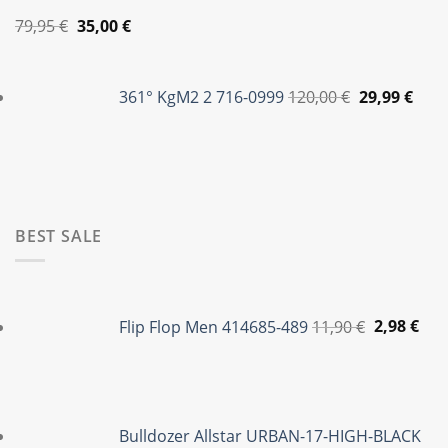
Original
Η
79,95
€
35,00
€
price
τρέχουσα
Original
Η
was:
τιμή
price
τρέ
361° KgM2 2 716-0999
120,00
€
29,99
€
79,95 €.
είναι:
was:
τιμή
35,00 €.
120,00 €.
είναι
29,99
BEST SALE
Original
Η
price
τρέ
Flip Flop Men 414685-489
11,90
€
2,98
€
was:
τιμ
11,90 €.
είνα
2,98
Bulldozer Allstar URBAN-17-HIGH-BLACK